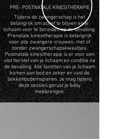
PRE- POSTNATALE KINESITHERAPIE
Tijdens de zwangerschap is het
belangrijk om actief te blijven en je
lichaam voor te bereiden op de bevalling.
Prenatale kinesitherapie is belangrijk
voor alle zwangere vrouwen, met of
zonder zwangerschapskwaaltjes.
Postnatale kinesitherapie is er voor een
vlot herstel van je lichaam en conditie na
de bevalling. Alle facetten van je lichaam
komen aan bod en zeker en vast de
bekkenbodemspieren. Je mag tijdens
deze sessies gerust je baby
meebrengen.