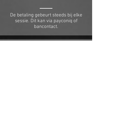
De betaling gebeurt steeds bij elke
sessie. Dit kan via payconiq of
bancontact.
ANNULEREN
Indien je verhinderd bent en de sessie
niet kan bijwonen, wordt gevraagd om
minstens 24 uur op voorhand te
verwittigen. Zoniet, zal de
behandeling aangerekend worden.